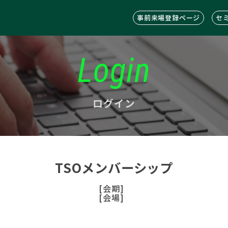
事前来場登録ページ
セ
Login
ログイン
TSOメンバーシップ
[会期]
[会場]