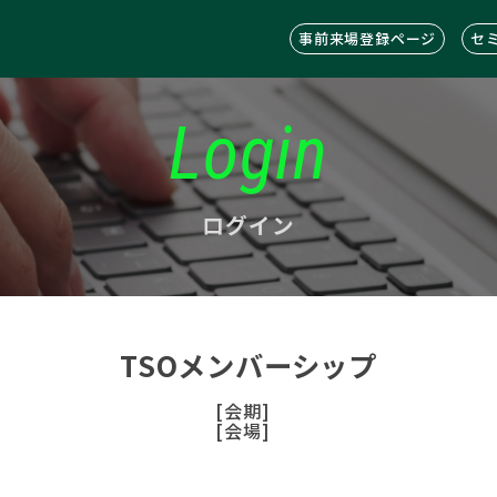
事前来場登録ページ
セ
Login
ログイン
TSOメンバーシップ
[会期]
[会場]