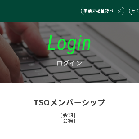
事前来場登録ページ
セ
Login
ログイン
TSOメンバーシップ
[会期]
[会場]