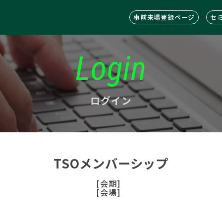
事前来場登録ページ
セ
Login
ログイン
TSOメンバーシップ
[会期]
[会場]