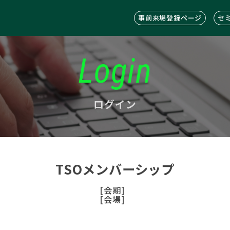
事前来場登録ページ
セ
Login
ログイン
TSOメンバーシップ
[会期]
[会場]