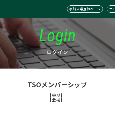
事前来場登録ページ
セ
Login
ログイン
TSOメンバーシップ
[会期]
[会場]