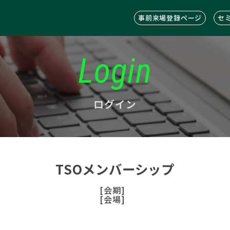
事前来場登録ページ
セ
Login
ログイン
TSOメンバーシップ
[会期]
[会場]