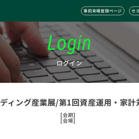
事前来場登録ページ
セ
Login
ログイン
ンディング産業展/第1回資産運用・家計
[会期]
[会場]