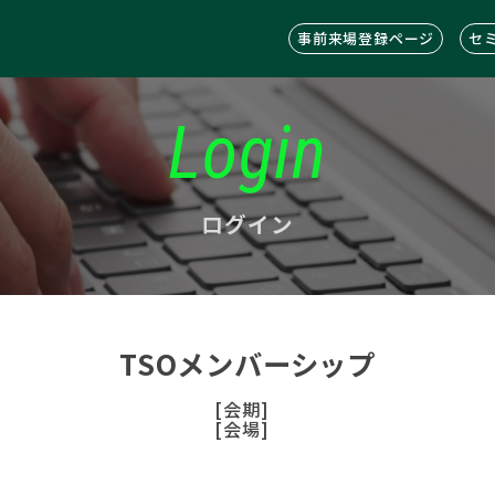
事前来場登録ページ
セ
Login
ログイン
TSOメンバーシップ
[会期]
[会場]