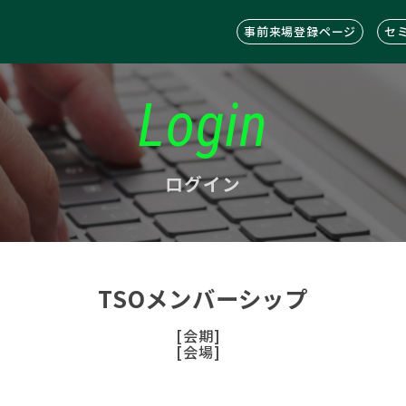
事前来場登録ページ
セ
Login
ログイン
TSOメンバーシップ
[会期]
[会場]