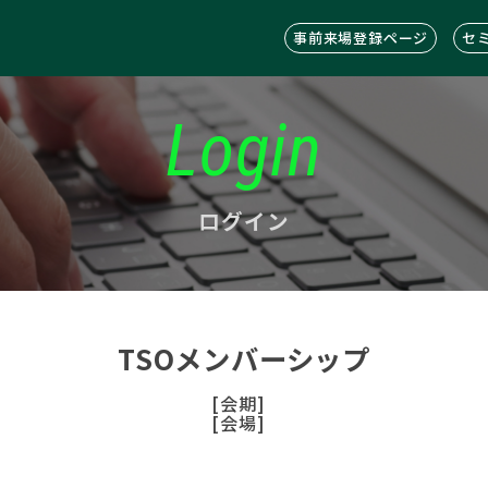
事前来場登録ページ
セ
Login
ログイン
TSOメンバーシップ
[会期]
[会場]