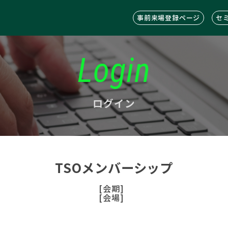
事前来場登録ページ
セ
Login
ログイン
TSOメンバーシップ
[会期]
[会場]