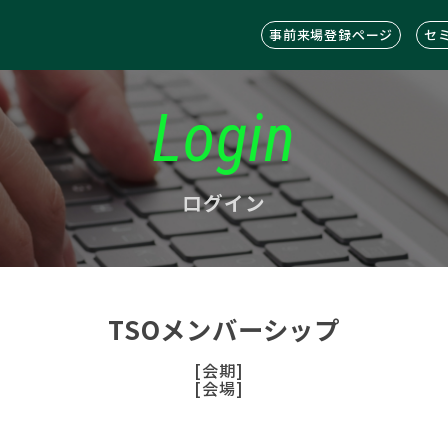
事前来場登録ページ
セ
Login
ログイン
TSOメンバーシップ
[会期]
[会場]