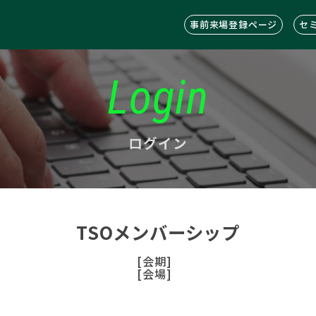
事前来場登録ページ
セ
Login
ログイン
TSOメンバーシップ
[会期]
[会場]