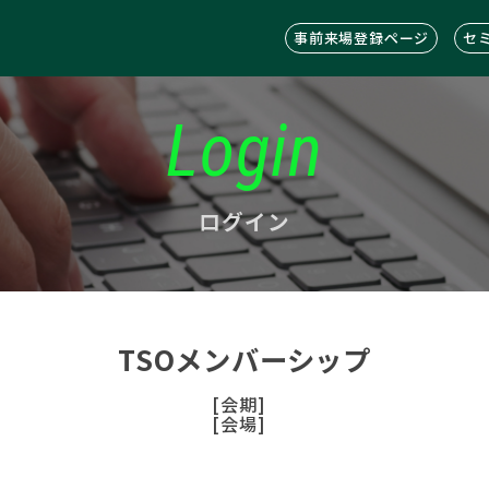
事前来場登録ページ
セ
Login
ログイン
TSOメンバーシップ
[会期]
[会場]