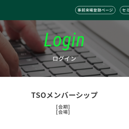
事前来場登録ページ
セ
Login
ログイン
TSOメンバーシップ
[会期]
[会場]