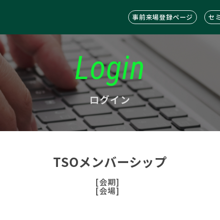
事前来場登録ページ
セ
Login
ログイン
TSOメンバーシップ
[会期]
[会場]