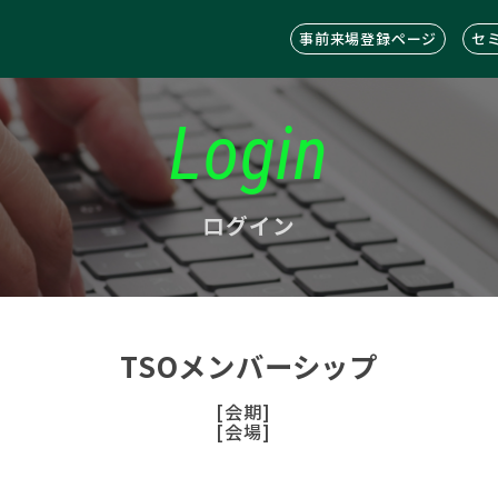
事前来場登録ページ
セ
Login
ログイン
TSOメンバーシップ
[会期]
[会場]