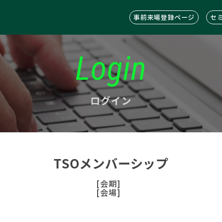
事前来場登録ページ
セ
Login
ログイン
TSOメンバーシップ
[会期]
[会場]