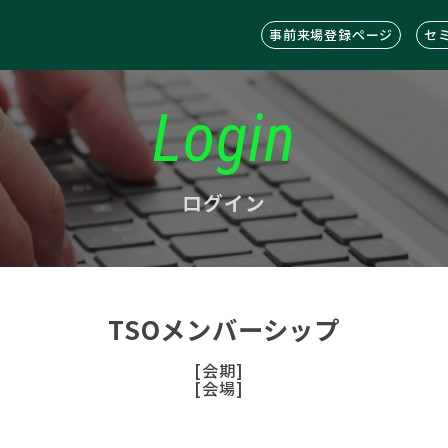
事前来場登録ページ
セ
Login
ログイン
TSOメンバーシップ
[会期]
[会場]