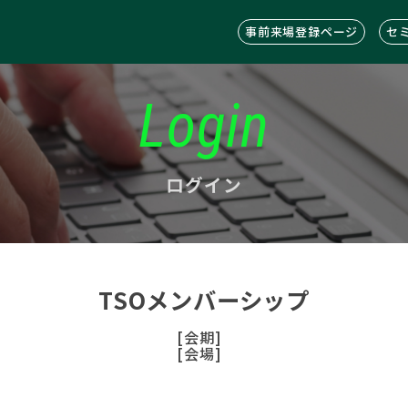
事前来場登録ページ
セ
Login
ログイン
TSOメンバーシップ
[会期]
[会場]