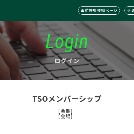
事前来場登録ページ
セ
Login
ログイン
TSOメンバーシップ
[会期]
[会場]