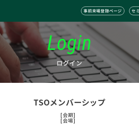
事前来場登録ページ
セ
Login
ログイン
TSOメンバーシップ
[会期]
[会場]