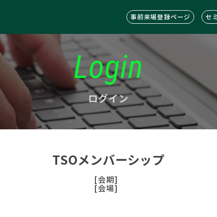
事前来場登録ページ
セ
Login
ログイン
TSOメンバーシップ
[会期]
[会場]