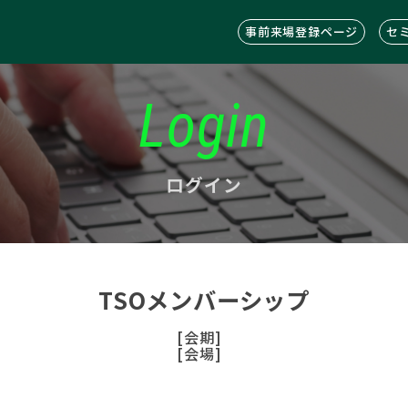
事前来場登録ページ
セ
Login
ログイン
TSOメンバーシップ
[会期]
[会場]