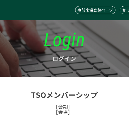
事前来場登録ページ
セ
Login
ログイン
TSOメンバーシップ
[会期]
[会場]