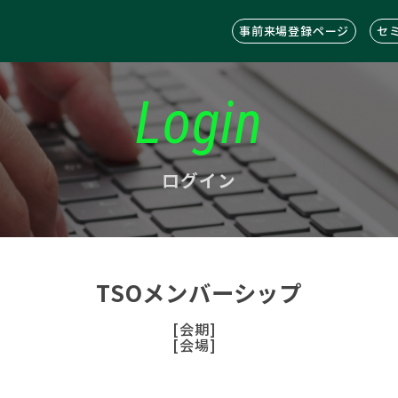
事前来場登録ページ
セ
Login
ログイン
TSOメンバーシップ
[会期]
[会場]