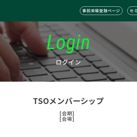
事前来場登録ページ
セ
Login
ログイン
TSOメンバーシップ
[会期]
[会場]