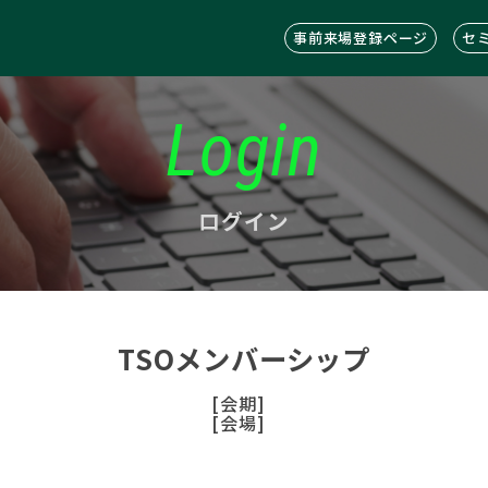
事前来場登録ページ
セ
Login
ログイン
TSOメンバーシップ
[会期]
[会場]