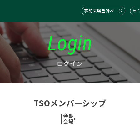
事前来場登録ページ
セ
Login
ログイン
TSOメンバーシップ
[会期]
[会場]