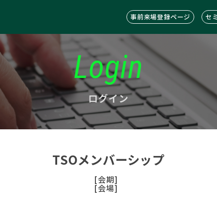
事前来場登録ページ
セ
Login
ログイン
TSOメンバーシップ
[会期]
[会場]