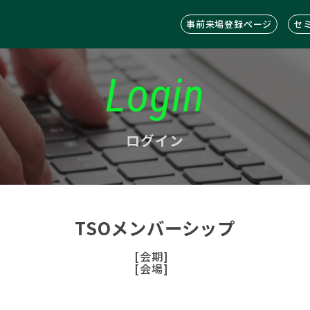
事前来場登録ページ
セ
Login
ログイン
TSOメンバーシップ
[会期]
[会場]