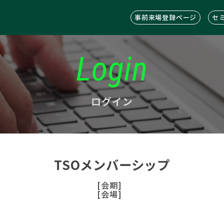
事前来場登録ページ
セ
Login
ログイン
TSOメンバーシップ
[会期]
[会場]