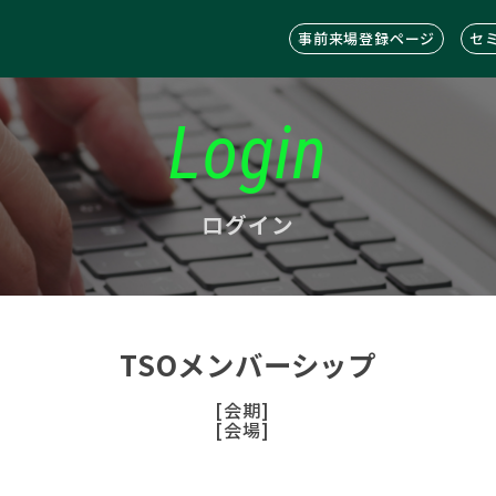
事前来場登録ページ
セ
Login
ログイン
TSOメンバーシップ
[会期]
[会場]