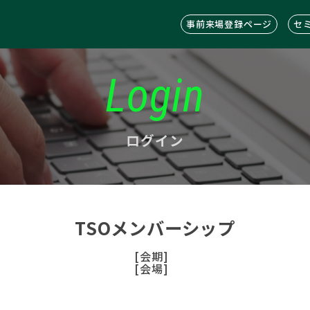
事前来場登録ページ
セ
Login
ログイン
TSOメンバーシップ
[会期]
[会場]