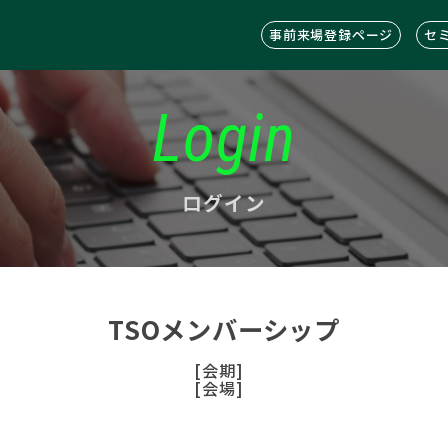
事前来場登録ページ
セ
Login
ログイン
TSOメンバーシップ
[会期]
[会場]