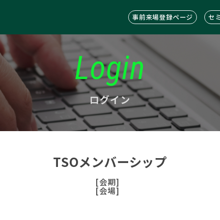
事前来場登録ページ
セ
Login
ログイン
TSOメンバーシップ
[会期]
[会場]