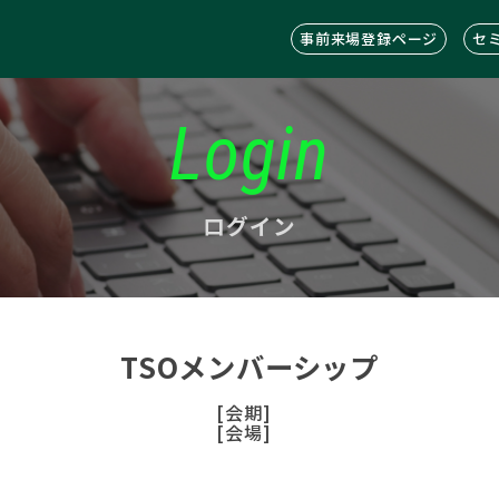
事前来場登録ページ
セ
Login
ログイン
TSOメンバーシップ
[会期]
[会場]