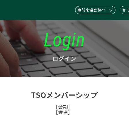
事前来場登録ページ
セ
Login
ログイン
TSOメンバーシップ
[会期]
[会場]