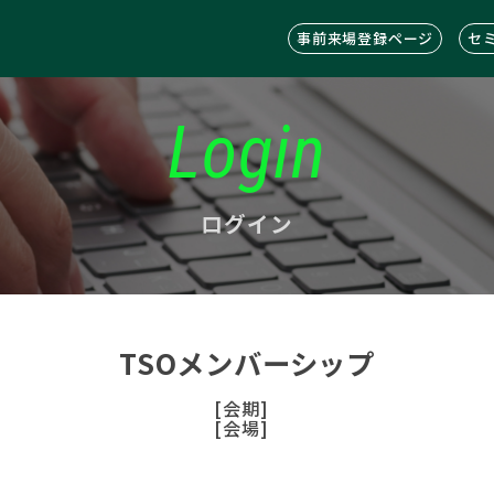
事前来場登録ページ
セ
Login
ログイン
TSOメンバーシップ
[会期]
[会場]