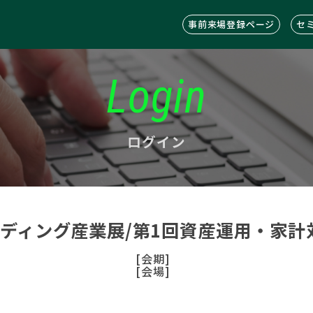
事前来場登録ページ
セ
Login
ログイン
ンディング産業展/第1回資産運用・家計
[会期]
[会場]