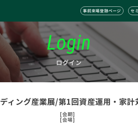
事前来場登録ページ
セ
Login
ログイン
ンディング産業展/第1回資産運用・家計
[会期]
[会場]