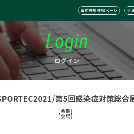
事前来場登録ページ
セ
Login
ログイン
SPORTEC2021/第5回感染症対策総合
[会期]
[会場]