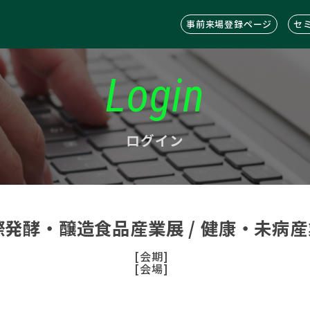
事前来場登録ページ
セ
Login
ログイン
際発酵・醸造食品産業展 / 健康・未病産業
[会期]
[会場]