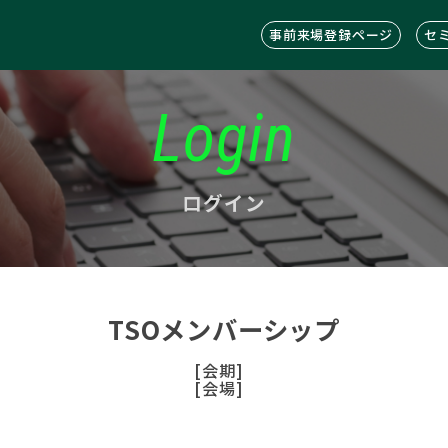
事前来場登録ページ
セ
Login
ログイン
TSOメンバーシップ
[会期]
[会場]