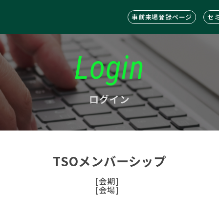
事前来場登録ページ
セ
Login
ログイン
TSOメンバーシップ
[会期]
[会場]