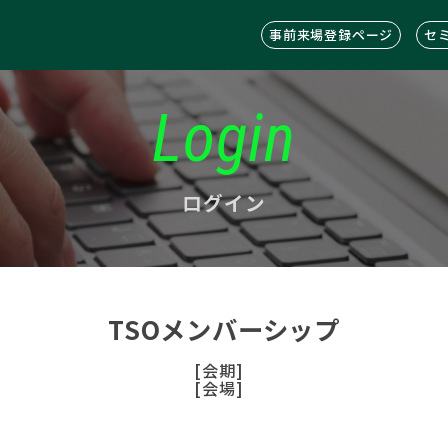
事前来場登録ページ
セ
Login
ログイン
TSOメンバーシップ
[会期]
[会場]