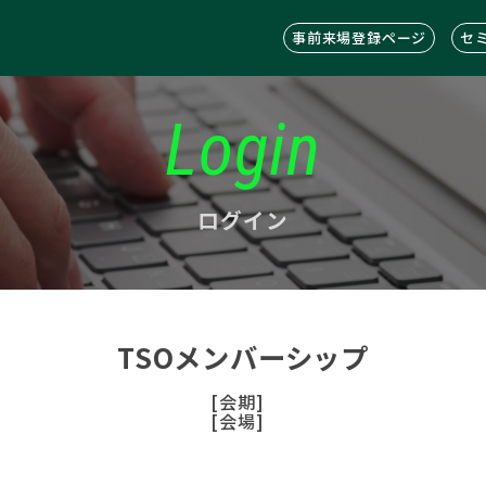
事前来場登録ページ
セ
Login
ログイン
TSOメンバーシップ
[会期]
[会場]