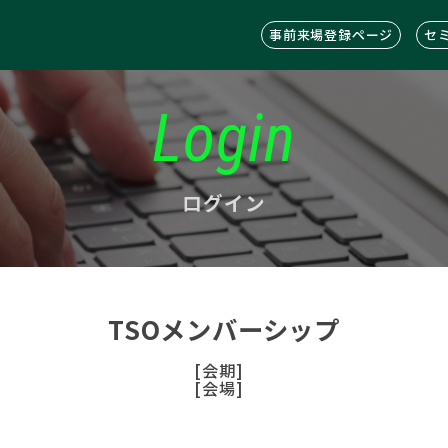
事前来場登録ページ
セ
Login
ログイン
TSOメンバーシップ
[会期]
[会場]