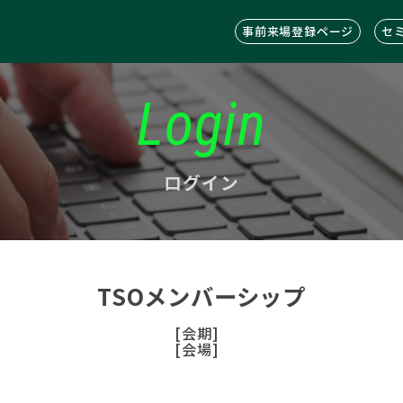
事前来場登録ページ
セ
Login
ログイン
TSOメンバーシップ
[会期]
[会場]